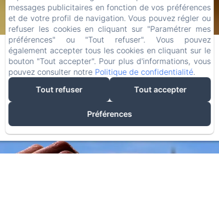
messages publicitaires en fonction de vos préférences
ARRIVÉE
DÉPART
et de votre profil de navigation. Vous pouvez régler ou
refuser les cookies en cliquant sur "Paramétrer mes
07
09
préférences" ou "Tout refuser". Vous pouvez
/ AOÛT
/ AOÛT
également accepter tous les cookies en cliquant sur le
bouton "Tout accepter". Pour plus d'informations, vous
ADULTES
pouvez consulter notre
Politique de confidentialité
.
Tout refuser
Tout accepter
Préférences