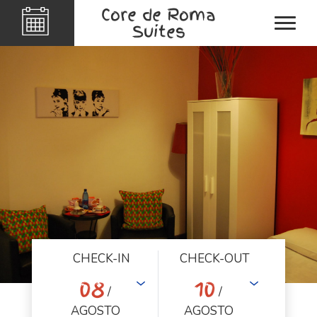
Core de Roma
Suites
CHECK-IN
CHECK-OUT
08
10
/
/
AGOSTO
AGOSTO